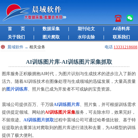
首 页
|
数据采集
|
期刊论文
|
AI语料库
关于我们
|
图片爬取
|
水印去除
|
联系我们
晨域软件
→
相关业务
电话
13331218608
AI训练图片库-AI训练图片采集抓取
图库服务正积极拥抱AI时代，为图片识别与生成技术的进步注入了新的
活力。随着AI训练技术在图像处理与生成领域的迅猛发展，大量高质量
的
图片训练库
、照片集已成为开发者不可或缺的宝贵资源。
晨域公司提供百万、千万级
AI训练图片库
、照片集，并可根据训练需求
提供提定领域、网站的
AI训练图片采集
服务，可去除水印，效果完好，
不留痕迹。
AI训练图片抓取
过程中晨域公司可通过哈希值比较、基于特
征提取的去重算法对爬取到的图片库进行清洗和去重，为AI模型的训练
提供了极大便利。